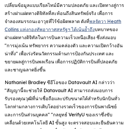
เปลี่ยนข้อมูลแบบเรียลไทม์มีความปลอดภัย และเปิดทางสู่การ
สร้างฝาแฝดทางดิจิทัลที่สะท้อนถึงสินทรัพย์จริง เพื่อการ
จำลองสมรรถนะอาวุธที่ไร้ข้อผิดพลาด ดังที่
พลจัตวา Heath
Collins แห่งกองทัพอากาศสหรัฐฯ ได้เน้นย้ำถึง
บทบาทของ
ฝาแฝดทางดิจิทัลในการบินความเร็วเหนือเสียง ซึ่งส่งมอบ
"การมุ่งเน้น ทรัพยากร ความคล่องตัว และความเปิดกว้างอัน
น่าทึ่ง" เพื่อเร่งรัดนวัตกรรมด้านการป้องกันประเทศ และ
ขยายผลสู่การบินพลเรือน เพื่อการปฏิบัติการบินที่ปลอดภัย
และชาญฉลาดยิ่งขึ้น
Nathaniel Bradley ซีอีโอของ Datavault AI กล่าวว่า
"สัญญานี้จะช่วยให้ Datavault AI สามารถส่งมอบการ
รับรองคุณวุฒิที่น่าเชื่อถือและปรับขนาดได้สำหรับนักบินทั่ว
โลกท่ามกลางการเติบโตอย่างรวดเร็วของการบินพาณิชย์
และการบินส่วนบุคคล" "กลยุทธ์ VerifyU ของเราซึ่งขับ
เคลื่อนด้วยเทคโนโลยี AI ขั้นสูง จะตรวจสอบและยืนยันความ