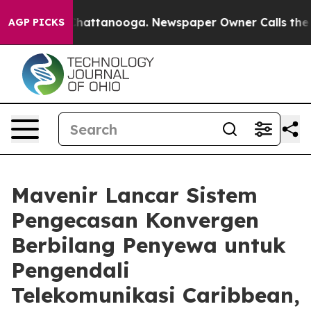
haos in Chattanooga. Newspaper Owner Calls the Peop
AGP PICKS
Mavenir Lancar Sistem
Pengecasan Konvergen
Berbilang Penyewa untuk
Pengendali
Telekomunikasi Caribbean,