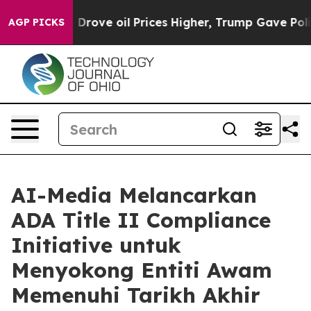
th Iran Drove oil Prices Higher, Trump Gave Politica
AGP PICKS
AI-Media Melancarkan
ADA Title II Compliance
Initiative untuk
Menyokong Entiti Awam
Memenuhi Tarikh Akhir