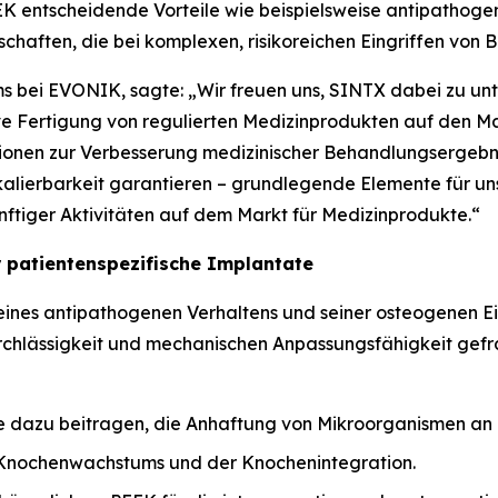
 entscheidende Vorteile wie beispielsweise antipathoge
schaften, die bei komplexen, risikoreichen Eingriffen von 
 bei EVONIK, sagte: „Wir freuen uns, SINTX dabei zu unt
ve Fertigung von regulierten Medizinprodukten auf den Ma
onen zur Verbesserung medizinischer Behandlungsergebnis
 Skalierbarkeit garantieren – grundlegende Elemente für
ftiger Aktivitäten auf dem Markt für Medizinprodukte.“
 patientenspezifische Implantate
 seines antipathogenen Verhaltens und seiner osteogenen 
chlässigkeit und mechanischen Anpassungsfähigkeit gefr
 dazu beitragen, die Anhaftung von Mikroorganismen an 
 Knochenwachstums und der Knochenintegration.