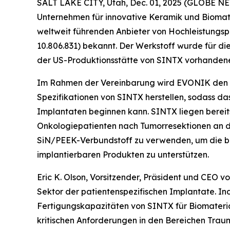
SALT LAKE CITY, Utah, Dec. 01, 2025 (GLOBE 
Unternehmen für innovative Keramik und Biomate
weltweit führenden Anbieter von Hochleistungsp
10.806.831) bekannt. Der Werkstoff wurde für die
der US-Produktionsstätte von SINTX vorhandene
Im Rahmen der Vereinbarung wird EVONIK den 
Spezifikationen von SINTX herstellen, sodass da
Implantaten beginnen kann. SINTX liegen bereit
Onkologiepatienten nach Tumorresektionen an de
SiN/PEEK-Verbundstoff zu verwenden, um die beh
implantierbaren Produkten zu unterstützen.
Eric K. Olson, Vorsitzender, Präsident und CEO v
Sektor der patientenspezifischen Implantate. I
Fertigungskapazitäten von SINTX für Biomaterial
kritischen Anforderungen in den Bereichen Trau