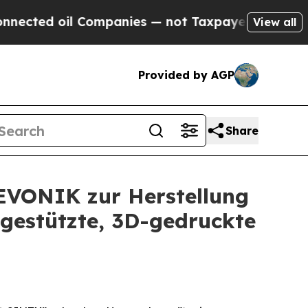
 oil Companies — not Taxpayers — the Chance to 
View all
Provided by AGP
Share
 EVONIK zur Herstellung
-gestützte, 3D-gedruckte