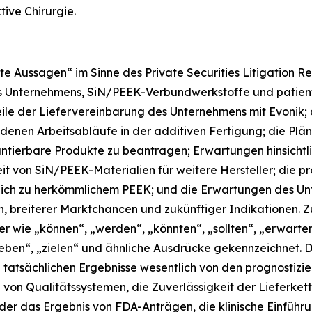
ive Chirurgie.
e Aussagen“ im Sinne des Private Securities Litigation Ref
s Unternehmens, SiN/PEEK-Verbundwerkstoffe und patient
ile der Liefervereinbarung des Unternehmens mit Evonik;
enen Arbeitsabläufe in der additiven Fertigung; die Plä
antierbare Produkte zu beantragen; Erwartungen hinsichtl
 von SiN/PEEK-Materialien für weitere Hersteller; die pro
leich zu herkömmlichem PEEK; und die Erwartungen des Unt
n, breiterer Marktchancen und zukünftiger Indikationen. 
 wie „können“, „werden“, „könnten“, „sollten“, „erwarten
reben“, „zielen“ und ähnliche Ausdrücke gekennzeichnet. 
e tatsächlichen Ergebnisse wesentlich von den prognostiz
 von Qualitätssystemen, die Zuverlässigkeit der Lieferket
er das Ergebnis von FDA-Anträgen, die klinische Einführu