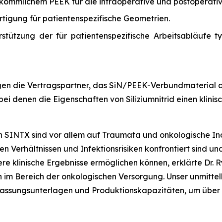
erkömmlichem PEEK für die intraoperative und postoperati
rtigung für patientenspezifische Geometrien.
erstützung der für patientenspezifische Arbeitsabläufe
gen die Vertragspartner, das SiN/PEEK-Verbundmaterial an
bei denen die Eigenschaften von Siliziumnitrid einen klini
SINTX sind vor allem auf Traumata und onkologische Ind
 Verhältnissen und Infektionsrisiken konfrontiert sind un
re klinische Ergebnisse ermöglichen können, erklärte Dr. 
n im Bereich der onkologischen Versorgung. Unser unmitte
Zulassungsunterlagen und Produktionskapazitäten, um übe