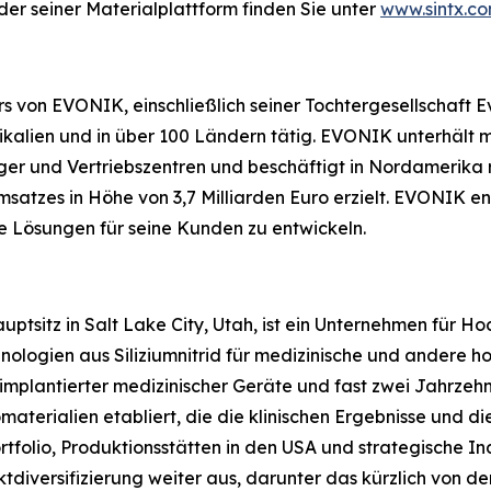
er seiner Materialplattform finden Sie unter
www.sintx.c
von EVONIK, einschließlich seiner Tochtergesellschaft Ev
alien und in über 100 Ländern tätig. EVONIK unterhält m
er und Vertriebszentren und beschäftigt in Nordamerika r
atzes in Höhe von 3,7 Milliarden Euro erzielt. EVONIK en
ge Lösungen für seine Kunden zu entwickeln.
tsitz in Salt Lake City, Utah, ist ein Unternehmen für Ho
logien aus Siliziumnitrid für medizinische und andere h
 implantierter medizinischer Geräte und fast zwei Jahrze
aterialien etabliert, die die klinischen Ergebnisse und di
rtfolio, Produktionsstätten in den USA und strategische I
tdiversifizierung weiter aus, darunter das kürzlich von