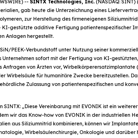
NEWSWIRE) --
SINTX Technologies, Inc.
(NASDAQ: SINT) (
rialien, gab heute die Unterzeichnung eines Liefervertr
olymeren, zur Herstellung des firmeneigenen Siliziumnitr
 KI-gestützte additive Fertigung patientenspezifischer Im
n Anlagen hergestellt.
SiN/PEEK-Verbundstoff unter Nutzung seiner kommerziel
s Unternehmen sofort mit der Fertigung von KI-gestützten
s Anfragen von Ärzten vor, Wirbelkörperersatzimplantate 
r Wirbelsäule für humanitäre Zwecke bereitzustellen. Da
ördliche Zulassung von patientenspezifischen und konven
on SINTX: „Diese Vereinbarung mit EVONIK ist ein weiterer
ndem wir das Know-how von EVONIK in der industriellen H
ien aus Siliziumnitrid kombinieren, können wir Implantate
matologie, Wirbelsäulenchirurgie, Onkologie und darüber 